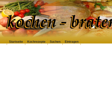
module addpic..
Startseite
Kochrezepte
Suchen
Eintragen