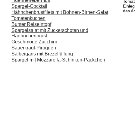
Huehnerlebermus
Tomat
Spargel-Cocktail
Einle
das A
Hähnchenbrustfilets mit Bohnen-Birnen-Salat
Tomatenkuchen
Bunter Reiseintopf
Spargelsalat mit Zuckerschoten und
Haehnchenbrust
Geschmorte Zucchini
Sauerkraut-Piroggen
Salbeigans mit Brezelfüllung
Spargel mit Mozzarella-Schinken-Päckchen