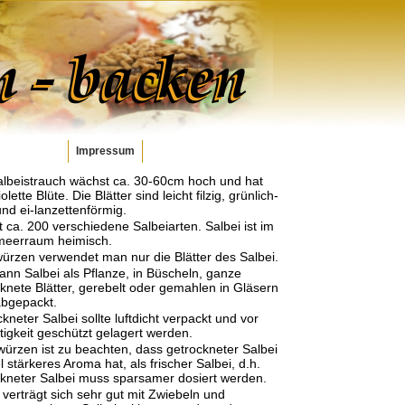
Impressum
albeistrauch wächst ca. 30-60cm hoch und hat
olette Blüte. Die Blätter sind leicht filzig, grünlich-
nd ei-lanzettenförmig.
t ca. 200 verschiedene Salbeiarten. Salbei ist im
lmeerraum heimisch.
ürzen verwendet man nur die Blätter des Salbei.
nn Salbei als Pflanze, in Büscheln, ganze
knete Blätter, gerebelt oder gemahlen in Gläsern
abgepackt.
kneter Salbei sollte luftdicht verpackt und vor
igkeit geschützt gelagert werden.
ürzen ist zu beachten, dass getrockneter Salbei
el stärkeres Aroma hat, als frischer Salbei, d.h.
ckneter Salbei muss sparsamer dosiert werden.
 verträgt sich sehr gut mit Zwiebeln und