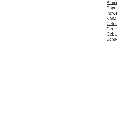
Blume
Papri
Ingwe
Kanar
Gefue
Gemi
Gebac
Schne