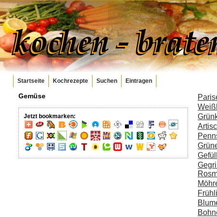
Startseite
Kochrezepte
Suchen
Eintragen
Gemüse
Paris
Weißk
Grünk
Jetzt bookmarken:
Artis
Penns
Grün
Gefül
Gegri
Rosma
Möhre
Frühl
Blume
Bohn