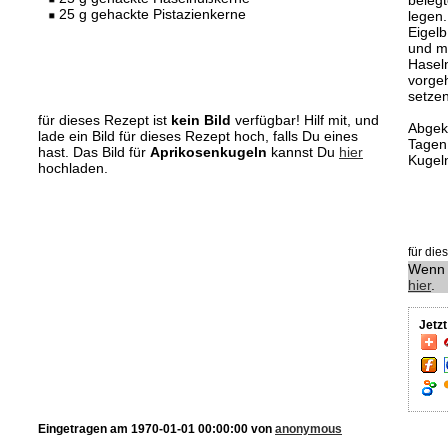
beleg
25 g gehackte Pistazienkerne
legen.
Eigelb
und m
Hasel
vorge
setzen
für dieses Rezept ist
kein Bild
verfügbar! Hilf mit, und
Abgek
lade ein Bild für dieses Rezept hoch, falls Du eines
Tagen 
hast. Das Bild für
Aprikosenkugeln
kannst Du
hier
Kugel
hochladen.
für di
Wenn 
hier
.
Jetz
Eingetragen am 1970-01-01 00:00:00 von
anonymous