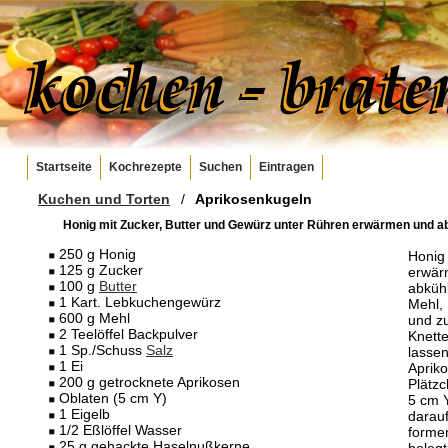
Startseite
Kochrezepte
Suchen
Eintragen
Kuchen und Torten
/
Aprikosenkugeln
Honig mit Zucker, Butter und Gewürz unter Rühren erwärmen und abk
250 g Honig
Honig
125 g Zucker
erwär
100 g
Butter
abküh
1 Kart. Lebkuchengewürz
Mehl,
600 g Mehl
und z
2 Teelöffel Backpulver
Knette
1 Sp./Schuss
Salz
lassen
1 Ei
Apriko
200 g getrocknete Aprikosen
Plätz
Oblaten (5 cm Y)
5 cm Y
1 Eigelb
darau
1/2 Eßlöffel Wasser
formen
25 g gehackte Haselnußkerne