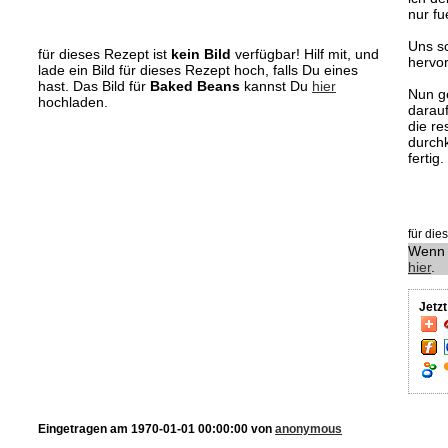
nur fu
Uns s
für dieses Rezept ist
kein Bild
verfügbar! Hilf mit, und
hervo
lade ein Bild für dieses Rezept hoch, falls Du eines
hast. Das Bild für
Baked Beans
kannst Du
hier
Nun g
hochladen.
darau
die re
durch
fertig.
für di
Wenn 
hier
.
Jetz
Eingetragen am 1970-01-01 00:00:00 von
anonymous