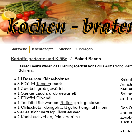
Startseite
Kochrezepte
Suchen
Eintragen
Kartoffelgerichte und Klöße
/
Baked Beans
Baked Beans waren das Lieblingsgericht von Louis Armstrong, de
Bohnen...
1 l Dose rote Kidneybohnen
Baked
3 Eßlöffel
Tomate
nmark
Armst
1 Zwiebel; grob gewürfelt
berue
1 Stange Lauch; grob gewürfelt
Bohne
2 Eßlöffel Olivenöl
sind, 
1 Teelöffel Schwarzen
Pfeffer
; grob gestoßen
1 Chilischote; kleingehackt gehört original hinein,
Das Oe
wer es nicht verträgt, lässt es weg
anroes
2 Knoblauchzehen; fein zerdrückt
Zwieb
auch 
ich de