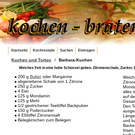
Startseite
Kochrezepte
Suchen
Eintragen
Kuchen und Torten
/
Barbara-Kuchen
Weiches Fett in eine hohe Schüssel geben. Zitronenschale, Zucker, 
200 g
Butter
oder Margarine
Weich
abgeriebene Schale von 1 Zitrone
Zitron
250 g Zucker
Monda
4 Eier
alles 
125 g Mondamin
auf de
125 g Mehl
Gesam
1/2 gestrichener Teelöffel Backpulver
Den Te
150 g Puderzucker
ausge
4 Eßlöffel Zitronensaft
Länge)
Belegkirschen zum Belegen
und b
Backe
lösen