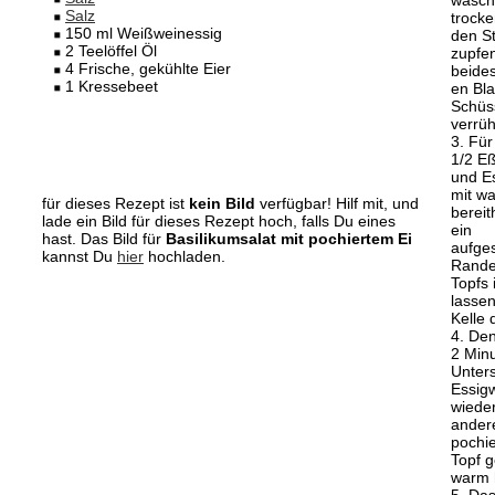
wasch
Salz
trock
150 ml Weißweinessig
den St
2 Teelöffel Öl
zupfen
4 Frische, gekühlte Eier
beides
1 Kressebeet
en Bla
Schüs
verrüh
3. Für
1/2 Eß
und E
mit w
für dieses Rezept ist
kein Bild
verfügbar! Hilf mit, und
bereit
lade ein Bild für dieses Rezept hoch, falls Du eines
ein
hast. Das Bild für
Basilikumsalat mit pochiertem Ei
aufge
kannst Du
hier
hochladen.
Rande
Topfs 
lassen
Kelle 
4. Den
2 Min
Unters
Essig
wiede
ander
pochie
Topf 
warm 