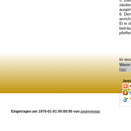
5. Das
säuber
auspin
6. Den
anrich
Ei in 
beträu
pfeffe
für di
Wenn 
hier
.
Jetz
Eingetragen am 1970-01-01 00:00:00 von
anonymous