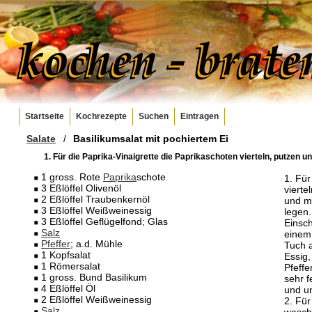
Startseite
Kochrezepte
Suchen
Eintragen
Salate
/
Basilikumsalat mit pochiertem Ei
1. Für die Paprika-Vinaigrette die Paprikaschoten vierteln, putzen u
1 gross. Rote
Paprika
schote
1. Für
3 Eßlöffel Olivenöl
vierte
2 Eßlöffel Traubenkernöl
und m
3 Eßlöffel Weißweinessig
legen.
3 Eßlöffel Geflügelfond; Glas
Einsch
Salz
einem
Pfeffer
; a.d. Mühle
Tuch 
1 Kopfsalat
Essig,
1 Römersalat
Pfeffe
1 gross. Bund Basilikum
sehr f
4 Eßlöffel Öl
und u
2 Eßlöffel Weißweinessig
2. Für
Salz