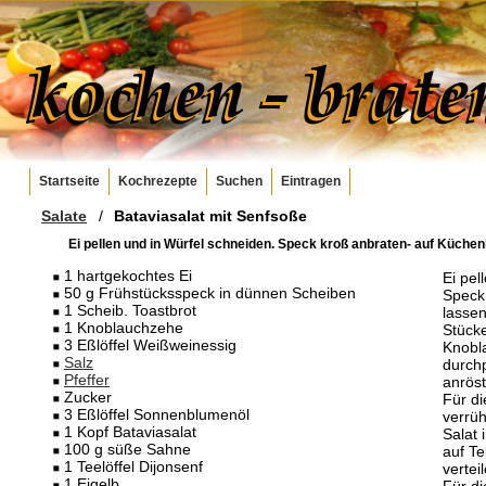
Startseite
Kochrezepte
Suchen
Eintragen
Salate
/
Bataviasalat mit Senfsoße
Ei pellen und in Würfel schneiden. Speck kroß anbraten- auf Küchenk
1 hartgekochtes Ei
Ei pel
50 g Frühstücksspeck in dünnen Scheiben
Speck
1 Scheib. Toastbrot
lassen
1 Knoblauchzehe
Stücke
3 Eßlöffel Weißweinessig
Knobl
Salz
durchp
Pfeffer
anröst
Zucker
Für di
3 Eßlöffel Sonnenblumenöl
verrüh
1 Kopf Bataviasalat
Salat 
100 g süße Sahne
auf Te
1 Teelöffel Dijonsenf
vertei
1 Eigelb