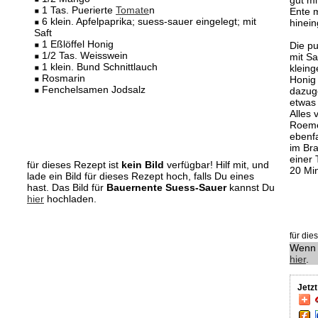
gut m
1 Tas. Puerierte
Tomate
n
Ente 
6 klein. Apfelpaprika; suess-sauer eingelegt; mit
hinei
Saft
1 Eßlöffel Honig
Die pu
1/2 Tas. Weisswein
mit Sa
1 klein. Bund Schnittlauch
kleing
Rosmarin
Honig
Fenchelsamen Jodsalz
dazug
etwas
Alles 
Roeme
ebenfa
im Bra
einer
für dieses Rezept ist
kein Bild
verfügbar! Hilf mit, und
20 Mi
lade ein Bild für dieses Rezept hoch, falls Du eines
hast. Das Bild für
Bauernente Suess-Sauer
kannst Du
hier
hochladen.
für di
Wenn 
hier
.
Jetz