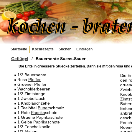
Startseite
Kochrezepte
Suchen
Eintragen
Geflügel
/
Bauernente Suess-Sauer
Die Ente in groessere Stuecke zerteilen. Dann sie mit den rosa und
1/2 Bauernente
Die En
Rosa
Pfeffer
den r
Gruener
Pfeffer
gruen
Wacholderbeeren
Zwieb
1/2 Zimtstange
Knobl
1 Zwiebellauch
Zimts
1 Knoblauchzehe
Butter
1 Teelöffel
Butter
schmalz
Enten
1 Rote
Paprika
schote
anbra
1 Gruene
Paprika
schote
gesch
1 Gelbe
Paprika
schote
Fench
1/2 Fenchelknolle
Roeme
1/2 Mango