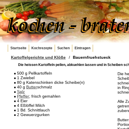
Startseite
Kochrezepte
Suchen
Eintragen
Kartoffelgerichte und Klöße
/
Bauernfruehstueck
Die heissen Kartoffeln pellen, abkuehlen lassen und in Scheiben sch
500 g Pellkartoffeln
Die he
1 Zwiebel
Schei
80 g Katenschinken dicke Scheibe(n)
schne
40 g
Butter
schmalz
in Rin
Salz
schne
Pfeffer
; frisch gemahlen
4 Eier
Alle Z
4 Eßlöffel Milch
getren
1 Bd. Schnittlauch
zubere
2 Gewuerzgurken
Butter
Portio