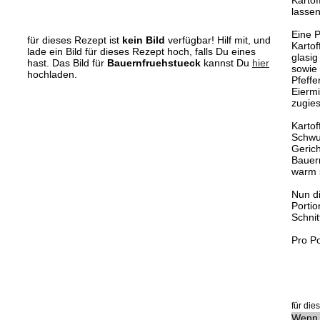
Karto
lassen
Eine 
für dieses Rezept ist
kein Bild
verfügbar! Hilf mit, und
Kartof
lade ein Bild für dieses Rezept hoch, falls Du eines
glasig
hast. Das Bild für
Bauernfruehstueck
kannst Du
hier
sowie
hochladen.
Pfeffe
Eiermi
zugie
Karto
Schwu
Gerich
Bauer
warm s
Nun di
Portio
Schnit
Pro Po
für di
Wenn 