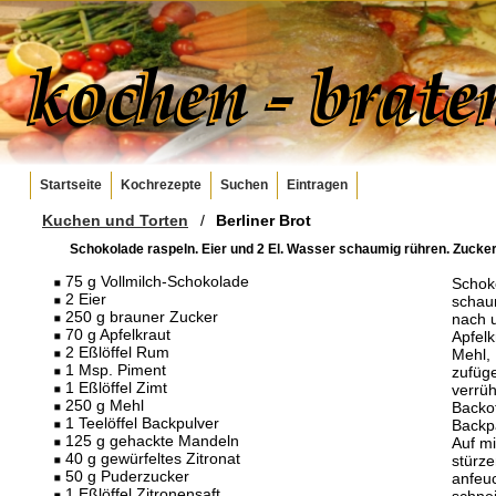
Startseite
Kochrezepte
Suchen
Eintragen
Kuchen und Torten
/
Berliner Brot
Schokolade raspeln. Eier und 2 El. Wasser schaumig rühren. Zucker 
75 g Vollmilch-Schokolade
Schoko
2 Eier
schau
250 g brauner Zucker
nach u
70 g Apfelkraut
Apfel
2 Eßlöffel Rum
Mehl,
1 Msp. Piment
zufüge
1 Eßlöffel Zimt
verrüh
250 g Mehl
Backof
1 Teelöffel Backpulver
Backpa
125 g gehackte Mandeln
Auf mi
40 g gewürfeltes Zitronat
stürze
50 g Puderzucker
anfeuc
1 Eßlöffel Zitronensaft