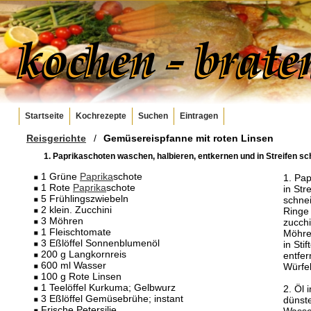
Startseite
Kochrezepte
Suchen
Eintragen
Reisgerichte
/
Gemüsereispfanne mit roten Linsen
1. Paprikaschoten waschen, halbieren, entkernen und in Streifen sch
1 Grüne
Paprika
schote
1. Pa
1 Rote
Paprika
schote
in Str
5 Frühlingszwiebeln
schne
2 klein. Zucchini
Ringe
3 Möhren
zucchi
1 Fleischtomate
Möhre
3 Eßlöffel Sonnenblumenöl
in Sti
200 g Langkornreis
entfer
600 ml Wasser
Würfe
100 g Rote Linsen
1 Teelöffel Kurkuma; Gelbwurz
2. Öl 
3 Eßlöffel Gemüsebrühe; instant
dünste
Frische Petersilie