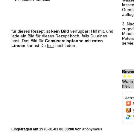
Wasse
lasse
Gemüse
aufleg
3. Na
zugede
für dieses Rezept ist
kein Bild
verfügbar! Hilf mit, und
Minute
lade ein Bild für dieses Rezept hoch, falls Du eines
Peters
hast. Das Bild für
Gemüsereispfanne mit roten
servie
Linsen
kannst Du
hier
hochladen.
Bewe
Wenn 
hier
.
Jetz
Eingetragen am 1970-01-01 00:00:00 von
anonymous